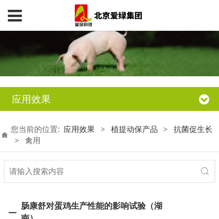
应用效果
您当前的位置:
应用效果
>
植提动保产品
>
抗菌促生长
>
禽用
肠康舒对蛋鸡生产性能的影响试验（湖
南）