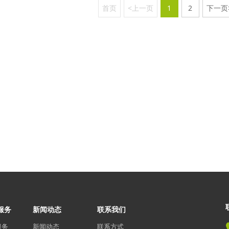
首页
<上一页
1
2
下一页
服务
新闻动态
联系我们
服务
新闻动态
联系方式