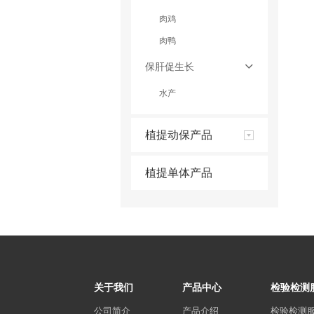
肉鸡
肉鸭
保肝促生长
水产
植提动保产品
植提单体产品
关于我们
产品中心
检验检测
公司简介
产品介绍
检验检测