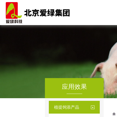
应用效果
植提饲添产品