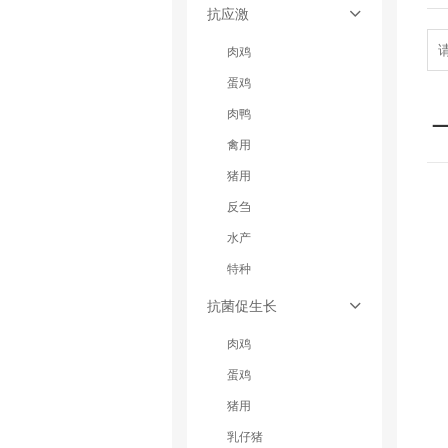
抗应激
肉鸡
蛋鸡
肉鸭
禽用
猪用
反刍
水产
特种
抗菌促生长
肉鸡
蛋鸡
猪用
乳仔猪