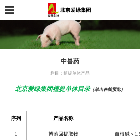
中兽药
栏目：植提单体产品
北京爱绿集团植提单体目录
（单击在线预览）
序列
产品名称
1
博落回提取物
血根碱＞
1.