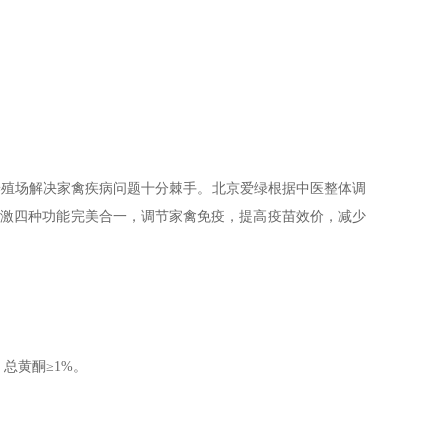
养殖场解决家禽疾病问题十分棘手。北京爱绿根据中医整体调
应激四种功能完美合一，调节家禽免疫，提高疫苗效价，减少
总黄酮≥1%。